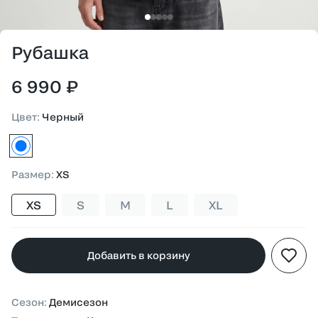
Рубашка
6 990 ₽
Цвет
:
Черный
черный
Размер
:
XS
XS
S
M
L
XL
Добавить в корзину
Сезон
:
Демисезон