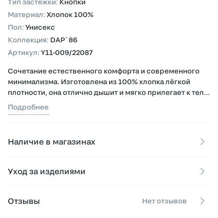
Тип застежки
:
Кнопки
Материал
:
Хлопок 100%
Пол
:
Унисекс
Коллекция
:
DAP`86
Артикул
:
Y11-009/22087
Сочетание естественного комфорта и современного
минимализма. Изготовлена из 100% хлопка лёгкой
плотности, она отлично дышит и мягко прилегает к телу,
обеспечивая комфорт при любых температурах.
Подробнее
Застёжка на кнопках добавляет удобства и делает
модель практичной в повседневной носке.
Наличие в магазинах
Использована фурнитура от мирового производителя
YKK, известная своей надёжностью и точностью
механики.
Уход за изделиями
Идеальна для демисезона — одинаково уместна в
тёплую погоду и в прохладные дни под лёгкий слой.
Отзывы
Нет отзывов