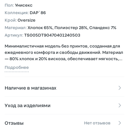
Пол
:
Унисекс
Коллекция
:
DAP`86
Крой
:
Oversize
Материал
:
Хлопок 65%, Полиэстер 28%, Спандекс 7%
Артикул
:
TS005DT90470401240503
Минималистичная модель без принтов, созданная для
ежедневного комфорта и свободы движений. Материал
— 80% хлопок и 20% вискоза, обеспечивает мягкость,
воздухопроницаемость и долговечность изделия.
Подробнее
Ткань легкой плотности, приятная к телу и устойчива к
износу.
Наличие в магазинах
Идеальна для базового гардероба и сочетания с
любыми элементами streetwear-стиля.
Уход за изделиями
Отзывы
Нет отзывов