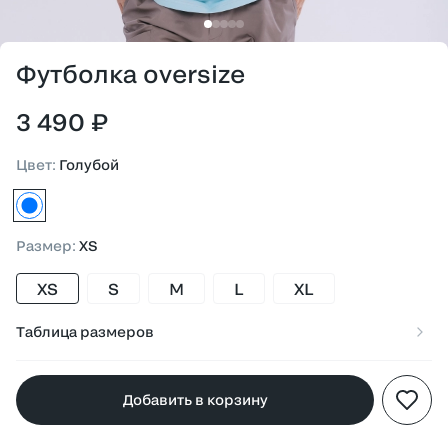
Футболка oversize
3 490 ₽
Цвет
:
Голубой
голубой
Размер
:
XS
XS
S
M
L
XL
Таблица размеров
Добавить в корзину