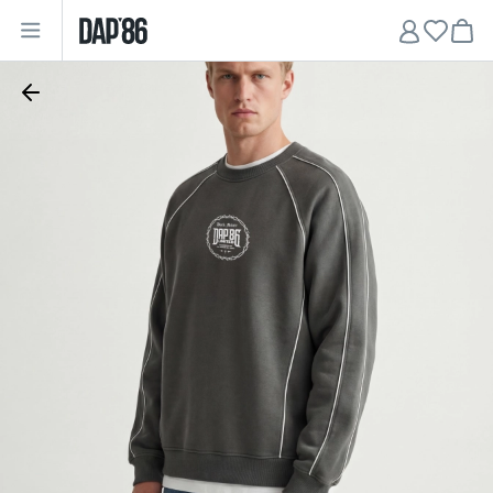
Главная
•
Мужчинам
•
Свитшоты
•
Свитшот