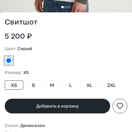
Свитшот
5 200 ₽
Цвет
:
Серый
серый
Размер
:
XS
XS
S
M
L
XL
2XL
Добавить в корзину
Сезон
:
Демисезон