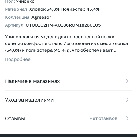
Пол
:
Унисекс
Материал
:
Хлопок 54,6% Полиэстер 45,4%
Коллекция
:
Agressor
Артикул
:
CT00102HM-A0186RCM18260105
Универсальная модель для повседневной носки,
сочетая комфорт и стиль. Изготовлен из смеси хлопка
(54,6%) и полиэстера (45,4%), что обеспечивает
мягкость, лёгкость и устойчивость к деформации при
Подробнее
носке и стирке.
Дизайн дополняет небольшой принт на груди с
Наличие в магазинах
надписью "DAP`86", придающий минималистичный
фирменный акцент.
Уход за изделиями
Модель легко сочетается с джинсами, спортивными
брюками и кроссовками, создавая образы в стиле
casual и streetwear, подходящие для демисезонного
Отзывы
Нет отзывов
периода и повседневной носки.