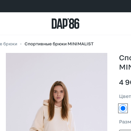
е брюки
•
Спортивные брюки MINIMALIST
Сп
MI
4 9
Цве
свет
Раз