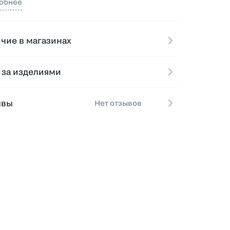
обнее
д.
ань: комфортный, дышащий текстиль,
чие в магазинах
тный к телу и устойчивый к
едневной носке.
 за изделиями
ой: свободный силуэт с манжетами по
 и эластичным поясом на шнурке —
ывы
Нет отзывов
ёркивает форму, не сковывая движений.
тали: минималистичный дизайн с
ими фирменными акцентами DAP`86 из
екции MINIMALIST — всё, что нужно для
ьного и расслабленного лука.
таются с футболками, худи,
сливами и кедами — создавай образы, в
рых чувствуешь себя собой.