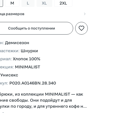
M
L
XL
2XL
ица размеров
Сообщить о поступлении
он
:
Демисезон
застежки
:
Шнурки
ериал
:
Хлопок 100%
екция
:
MINIMALIST
:
Унисекс
кул
:
P020.A0146BN.28.340
брюки, из коллекции MINIMALIST — как
ние свободы. Они подойдут и для
улки по городу, и для утреннего кофе на
ей веранде, и для стильной поездки за