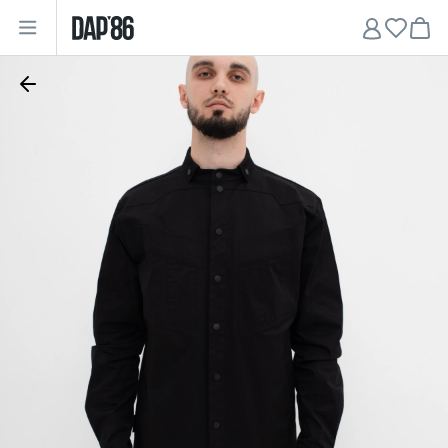
Главная
•
Мужчинам
•
Верхняя одежда
•
Куртки
•
Куртка без подклада