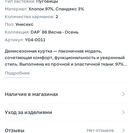
Тип застежки
:
Пуговицы
Материал
:
Хлопок 97%, Спандекс 3%
Количество карманов
:
2
Пол
:
Унисекс
Коллекция
:
DAP`86 Весна - Осень
Артикул
:
Y04-0011
Демисезонная куртка — лаконичная модель,
сочетающая комфорт, функциональность и уверенный
стиль. Выполнена из прочной и эластичной ткани: 97%
хлопка и 3% спандекса, благодаря чему материал
Подробнее
сохраняет форму и обеспечивает свободу движений.
Лёгкая плотность ткани делает куртку удобной в носке в
Наличие в магазинах
переходные сезоны — весной и осенью. Застёжка на
пуговицы придаёт образу классическую аккуратность,
а фурнитура от мирового производителя YKK
Уход за изделиями
гарантирует долговечность и безупречное качество
исполнения.
Отзывы
Нет отзывов