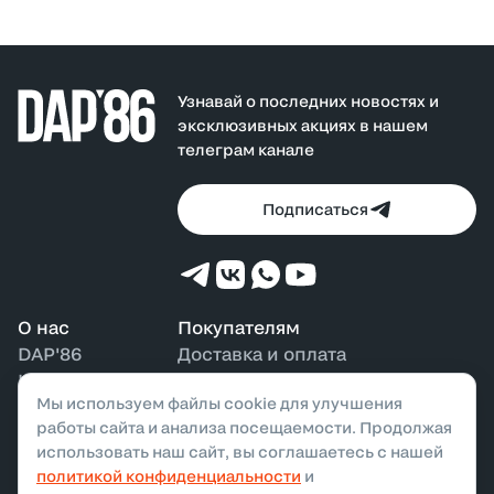
Модель идеально подходит как для повседневных
образов, так и для городской динамики. Куртка
комфортна и в тёплую, и в прохладную погоду,
оставаясь универсальной основой базового гардероба.
Узнавай о последних новостях и
эксклюзивных акциях в нашем
телеграм канале
Подписаться
О нас
Покупателям
DAP'86
Доставка и оплата
Контакты
Возврат и обмен
Мы используем файлы cookie для улучшения
Наши магазины
Бонусная программа
работы сайта и анализа посещаемости. Продолжая
использовать наш сайт, вы соглашаетесь с нашей
политикой конфиденциальности
и