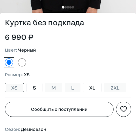
Куртка без подклада
6 990 ₽
Цвет
:
Черный
черный
серый
Размер
:
XS
XS
S
M
L
XL
2XL
Сообщить о поступлении
Сезон
:
Демисезон