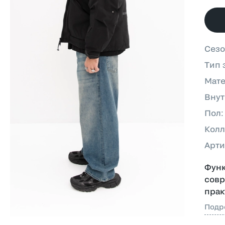
Сез
Тип 
Мат
Внут
Пол
Колл
Арти
Функ
совр
прак
Подр
Выпо