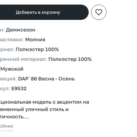
Добавить в корзину
он
:
Демисезон
застежки
:
Молния
ериал
:
Полиэстер 100%
ренний материал
:
Полиэстер 100%
:
Мужской
екция
:
DAP`86 Весна - Осень
кул
:
E9532
циональная модель с акцентом на
еменный уличный стиль и
тичность.
обнее
лнена из 100% полиэстера,