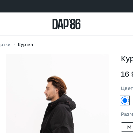
уртки
•
Куртка
Ку
16 
Цве
чер
Раз
M