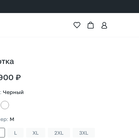
ртка
900 ₽
т
:
Черный
ный
бежевый
мер
:
M
L
XL
2XL
3XL