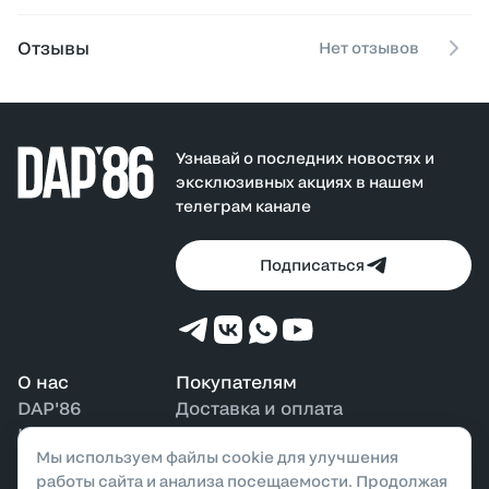
командой Владивостока "Admiral", делая худи стильным
и функциональным выбором для демисезонного
Отзывы
Нет отзывов
гардероба, одинаково удобным в прохладную погоду и
в тёплые дни.
Узнавай о последних новостях и
эксклюзивных акциях в нашем
телеграм канале
Подписаться
О нас
Покупателям
DAP'86
Доставка и оплата
Контакты
Возврат и обмен
Мы используем файлы cookie для улучшения
Наши магазины
Бонусная программа
работы сайта и анализа посещаемости. Продолжая