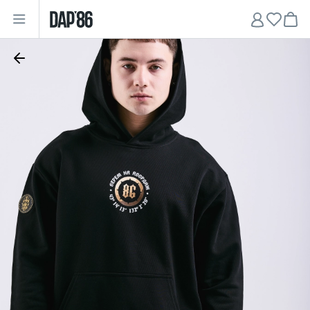
Главная
•
Мужчинам
•
Худи
•
Худи "Power of the East"