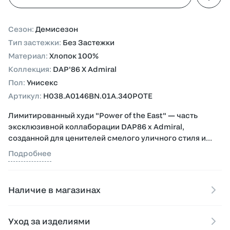
Сезон
:
Демисезон
Тип застежки
:
Без Застежки
Материал
:
Хлопок 100%
Коллекция
:
DAP'86 X Admiral
Пол
:
Унисекс
Артикул
:
H038.A0146BN.01A.340POTE
Лимитированный худи "Power of the East" — часть
эксклюзивной коллаборации DAP86 x Admiral,
созданной для ценителей смелого уличного стиля и
спортивной символики.
Подробнее
Модель выполнена из 100% хлопка с плотным футером
340 г/м², который обеспечивает тепло, мягкость и
Наличие в магазинах
комфорт при носке. Фурнитура YKK гарантирует
надежность и долговечность всех элементов.
Уход за изделиями
Дизайн подчёркивает дух коллаборации с хоккейной