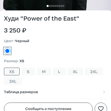
Худи "Power of the East"
3 250 ₽
Цвет
:
Черный
черный
Размер
:
XS
XS
S
M
L
XL
2XL
3XL
Таблица размеров
Сообщить о поступлении