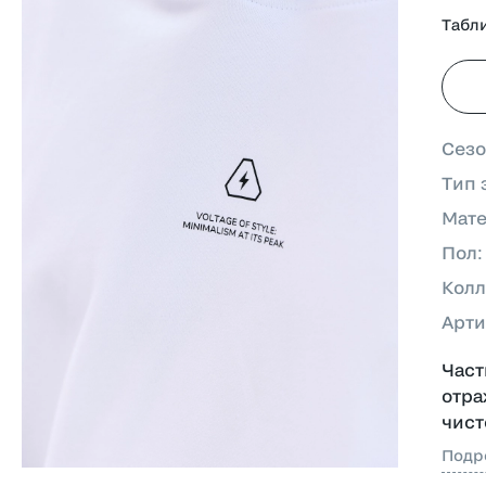
Табл
Сез
Тип 
Мат
Пол
Колл
Арти
Част
отр
чист
Подр
Моде