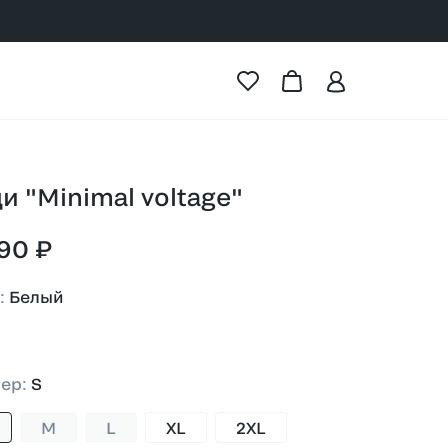
и "Minimal voltage"
90 ₽
т
:
Белый
ый
мер
:
S
M
L
XL
2XL