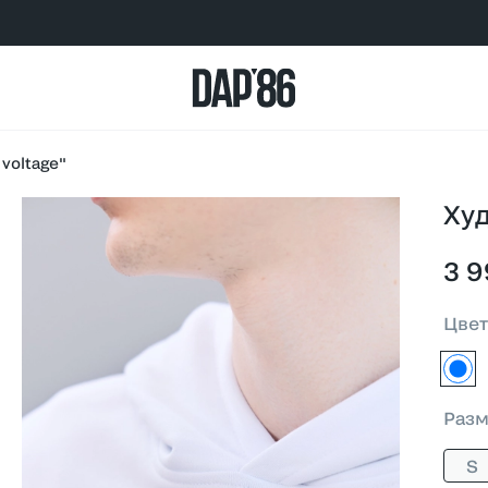
 voltage"
Худ
3 9
Цве
бел
Раз
S