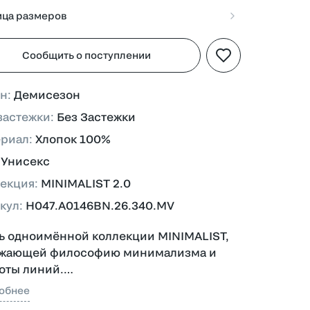
ица размеров
Сообщить о поступлении
он
:
Демисезон
застежки
:
Без Застежки
ериал
:
Хлопок 100%
:
Унисекс
екция
:
MINIMALIST 2.0
кул
:
H047.A0146BN.26.340.MV
ь одноимённой коллекции MINIMALIST,
ажающей философию минимализма и
оты линий.
обнее
ль выполнена из 100% хлопка с