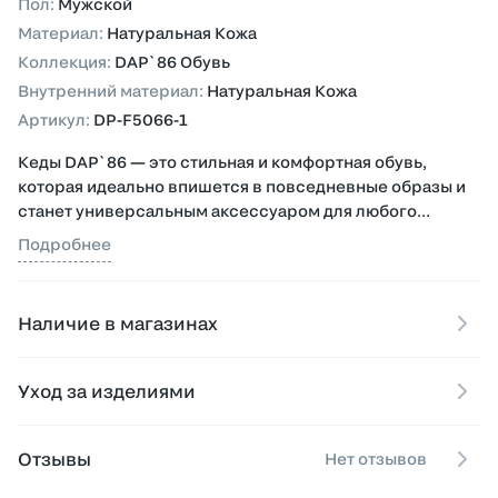
Пол
:
Мужской
Материал
:
Натуральная Кожа
Коллекция
:
DAP`86 Обувь
Внутренний материал
:
Натуральная Кожа
Артикул
:
DP-F5066-1
Кеды DAP`86 — это стильная и комфортная обувь,
которая идеально впишется в повседневные образы и
станет универсальным аксессуаром для любого
сезона.
Подробнее
Высококачественная кожаная поверхность, которая
обеспечивает долговечность и воздухопроницаемость.
Наличие в магазинах
Подошва гибкая и легкая, с антивибрационной
амортизацией, что обеспечивает комфорт при долгих
Уход за изделиями
прогулках.
Эти кеды станут незаменимой частью вашего
Отзывы
Нет отзывов
гардероба, сочетающей стиль, удобство и