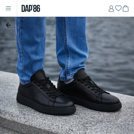
Главная
•
Мужчинам
•
Обувь
•
Кеды
•
Кеды