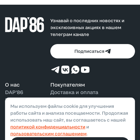
сочетается с джинсами, спортивными брюками и
кроссовками, формируя образы в стиле streetwear и
casual.
Узнавай о последних новостях и
эксклюзивных акциях в нашем
телеграм канале
Подписаться
О нас
Покупателям
DAP'86
Доставка и оплата
Контакты
Возврат и обмен
Мы используем файлы cookie для улучшения
Наши магазины
Бонусная программа
работы сайта и анализа посещаемости. Продолжая
использовать наш сайт, вы соглашаетесь с нашей
политикой конфиденциальности
и
ООО «ДАП»,
2026
. Все права защищены
пользовательским соглашением
.