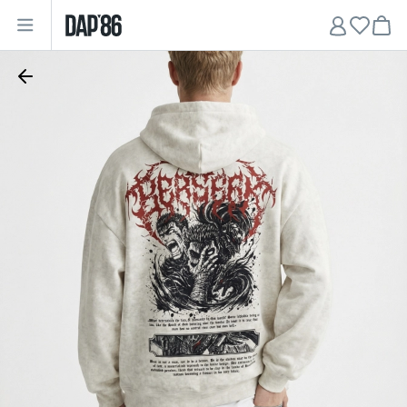
Главная
•
Мужчинам
•
Худи
•
Худи "Black Sword"