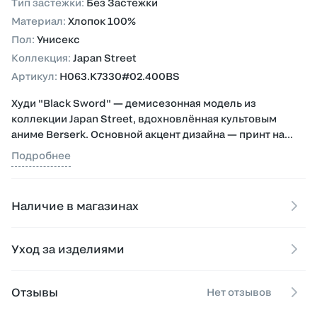
Тип застежки
:
Без Застежки
Материал
:
Хлопок 100%
Пол
:
Унисекс
Коллекция
:
Japan Street
Артикул
:
H063.K7330#02.400BS
Худи "Black Sword" — демисезонная модель из
коллекции Japan Street, вдохновлённая культовым
аниме Berserk. Основной акцент дизайна — принт на
спине с героями аниме, создающий эффектный и
Подробнее
динамичный образ, а на груди размещён небольшой
принт, добавляющий минималистичный фирменный
штрих.
Наличие в магазинах
Модель выполнена из 100% хлопка, что обеспечивает
мягкость, комфорт и отличную воздухопроницаемость
Уход за изделиями
для повседневной носки.
Худи оснащено капюшоном и карманами кенгуру,
Отзывы
Нет отзывов
добавляя функциональность и практичность. Идеально