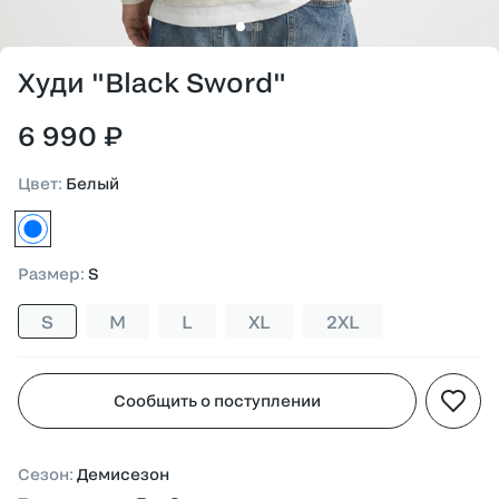
Худи "Black Sword"
6 990 ₽
Цвет
:
Белый
белый
Размер
:
S
S
M
L
XL
2XL
Сообщить о поступлении
Сезон
:
Демисезон