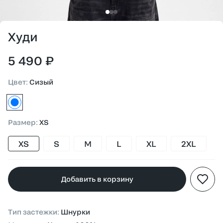
Худи
5 490 ₽
Цвет
:
Сизый
сизый
Размер
:
XS
XS
S
M
L
XL
2XL
Добавить в корзину
Тип застежки
:
Шнурки