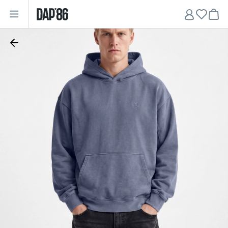
Главная
•
Мужчинам
•
Худи
•
Худи