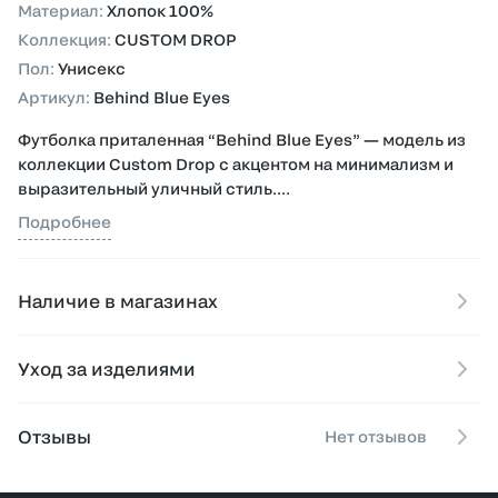
Материал
:
Хлопок 100%
Коллекция
:
CUSTOM DROP
Пол
:
Унисекс
Артикул
:
Behind Blue Eyes
Футболка приталенная “Behind Blue Eyes” — модель из
коллекции Custom Drop с акцентом на минимализм и
выразительный уличный стиль.
Подробнее
Выполнена из 100% хлопка, обеспечивающего
комфорт, мягкость и удобную посадку по фигуре.
Модель дополнена принтом на груди с логотипом
Наличие в магазинах
DAP`86, создающим лаконичный и узнаваемый акцент.
Идеально подходит для образов в стиле streetwear и
Уход за изделиями
Отзывы
Нет отзывов