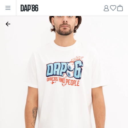
Главная
•
Мужчинам
•
Футболки
•
Футболка прямого кроя "Behind Blue Eyes"