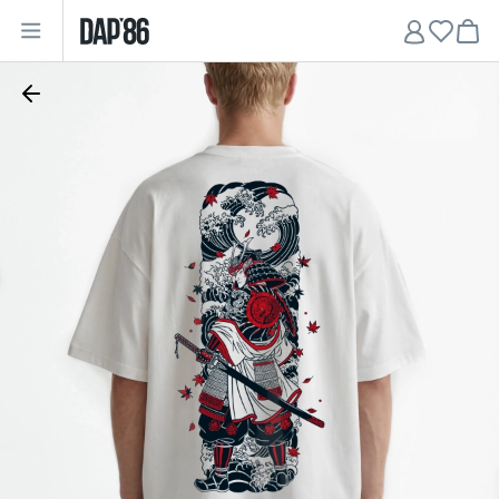
Главная
•
Мужчинам
•
Футболки
•
Футболка oversize "Samurai"