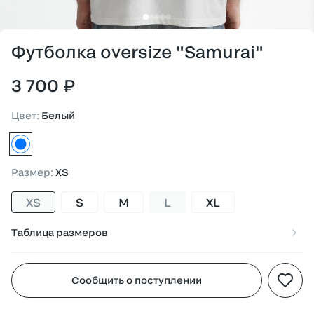
Футболка oversize "Samurai"
3 700 ₽
Цвет
:
Белый
белый
Размер
:
XS
XS
S
M
L
XL
Таблица размеров
Сообщить о поступлении