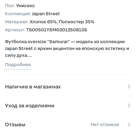
Пол
:
Унисекс
Коллекция
:
Japan Street
Материал
:
Хлопок 65%, Полиэстер 35%
Артикул
:
TS00501YSM0201250813S
Футболка oversize “Samurai” — модель из коллекции
Japan Street с ярким акцентом на японскую эстетику и
силу духа.
Подробнее
Выполнена из хлопка 65% и полиэстера 35%, сочетая
комфорт, прочность и сохранение формы.
Наличие в магазинах
Принт на спине с самураем и катаной на фоне волн,
создающий выразительный и атмосферный образ.
Уход за изделиями
Идеально вписывается в образы в стиле streetwear с
восточными мотивами.
Отзывы
Нет отзывов