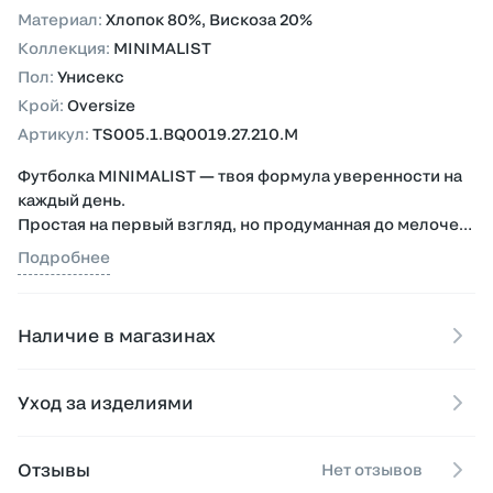
Материал
:
Хлопок 80%, Вискоза 20%
Коллекция
:
MINIMALIST
Пол
:
Унисекс
Крой
:
Oversize
Артикул
:
TS005.1.BQ0019.27.210.M
Футболка MINIMALIST — твоя формула уверенности на
каждый день.
Простая на первый взгляд, но продуманная до мелочей.
Эта футболка — как чистый холст, на котором ты
Подробнее
создаёшь свой стиль. Идеально садится, легко
сочетается и не теряет форму — именно та вещь,
которую хочется носить снова и снова.
Наличие в магазинах
- Плотный хлопок премиум-класса — дышит, держит
форму, остаётся мягким даже после множества стирок.
Уход за изделиями
- Универсальный крой — подчёркивает фигуру, не
сковывая движений.
Отзывы
Нет отзывов