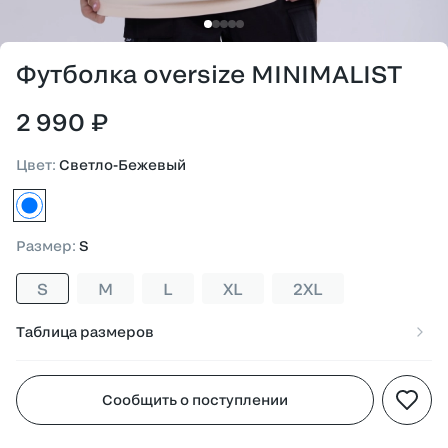
Футболка oversize MINIMALIST
2 990 ₽
Цвет
:
Светло-Бежевый
светло-бежевый
Размер
:
S
S
M
L
XL
2XL
Таблица размеров
Сообщить о поступлении