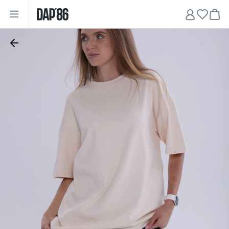
Главная
•
Женщинам
•
Футболки
•
Футболка oversize MINIMALIST