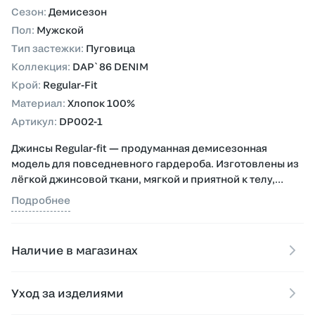
Сезон
:
Демисезон
Пол
:
Мужской
Тип застежки
:
Пуговица
Коллекция
:
DAP`86 DENIM
Крой
:
Regular-Fit
Материал
:
Хлопок 100%
Артикул
:
DP002-1
Джинсы Regular-fit — продуманная демисезонная
модель для повседневного гардероба. Изготовлены из
лёгкой джинсовой ткани, мягкой и приятной к телу,
которая сохраняет форму и комфорт при носке в
Подробнее
течение всего дня.
Классическая посадка Regular-fit обеспечивает
Наличие в магазинах
естественный силуэт и свободу движений, а лёгкая
ткань делает джинсы удобными как в тёплую, так и в
прохладную погоду. Надёжная фурнитура YKK
Уход за изделиями
гарантирует долговечность застёжки и плавный ход