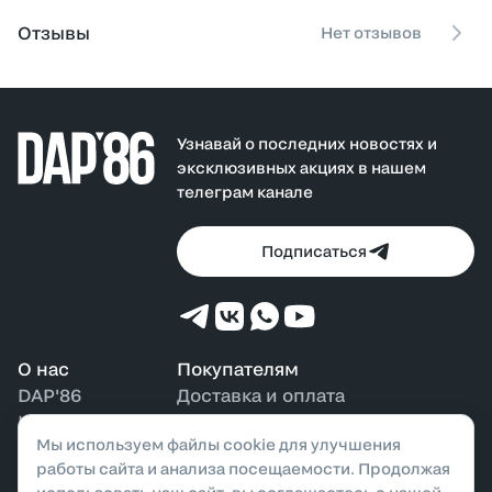
пуговицы, повышая практичность модели.
Отзывы
Нет отзывов
Эта модель легко сочетается с худи, водолазками и
куртками, создавая стильные и комфортные образы для
демисезонного гардероба.
Узнавай о последних новостях и
эксклюзивных акциях в нашем
телеграм канале
Подписаться
О нас
Покупателям
DAP'86
Доставка и оплата
Контакты
Возврат и обмен
Мы используем файлы cookie для улучшения
Наши магазины
Бонусная программа
работы сайта и анализа посещаемости. Продолжая