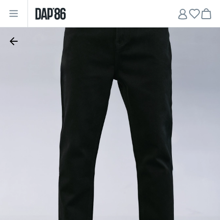
Главная
•
Мужчинам
•
Джинсы
•
Джинсы Regular-Fit